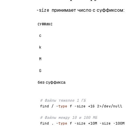
принимает число с суффиксом:
-size
СУФФИКС
c
k
M
G
без суффикса
# Файлы тяжелее 1 ГБ
find / -
type
 f -size +1G 2>/dev/null

# Файлы между 10 и 100 МБ
find . -
type
 f -size +10M -size -100M
