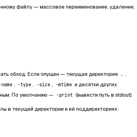
енному файлу — массовое переименование, удаление,
ачать обход. Если опущен — текущая директория
.
.
,
,
,
и десятки других.
-name
-type
-size
-mtime
нным. По умолчанию —
(вывести путь в stdout).
-print
лы в текущей директории и её поддиректориях: