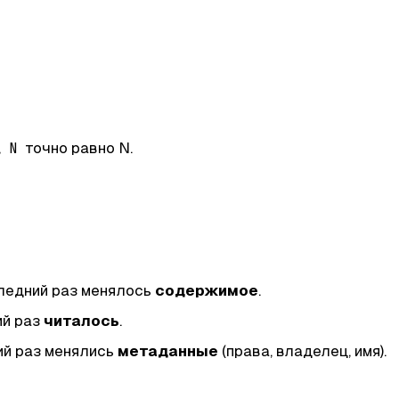
,
точно равно N.
N
оследний раз менялось
содержимое
.
ий раз
читалось
.
ий раз менялись
метаданные
(права, владелец, имя).