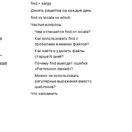
find + xargs
Десять рецептов на каждый день
find vs locate vs which
Частые вопросы
Чем отличается find от locate?
е
Как использовать find с
пробелами в именах файлов?
Как найти и удалить файлы
—
старше N дней?
чая
Почему find выводит ошибки
«Permission denied»?
Можно ли использовать
регулярные выражения вместо
шаблонов?
Что запомнить