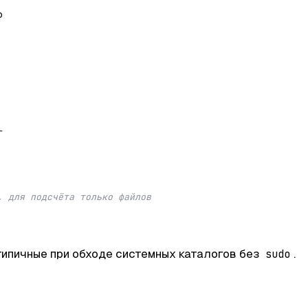
о


, для подсчёта только файлов
типичные при обходе системных каталогов без
.
sudo