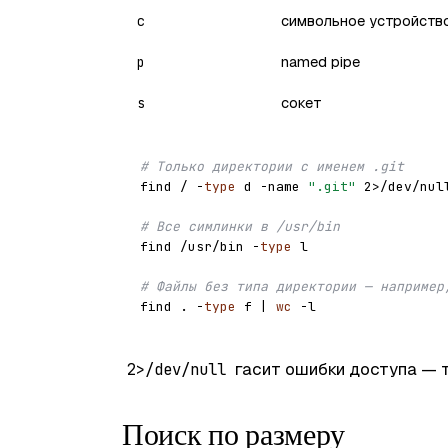
символьное устройств
c
named pipe
p
сокет
s
# Только директории с именем .git
find / -
type
 d -name 
".git"
 2>/dev/null
# Все симлинки в /usr/bin
find /usr/bin -
type
 l

# Файлы без типа директории — например
find . -
type
 f | 
wc
гасит ошибки доступа — 
2>/dev/null
Поиск по размеру