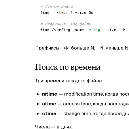
# Пустые файлы
find . -
type
 f -size 0c

# Маленькие .log файлы
find /var/log -name 
"*.log"
Префиксы:
больше N,
меньше N
+N
-N
Поиск по времени
Три времени каждого файла:
mtime
— modification time, когда п
atime
— access time, когда последн
ctime
— change time, когда последн
Числа — в днях: