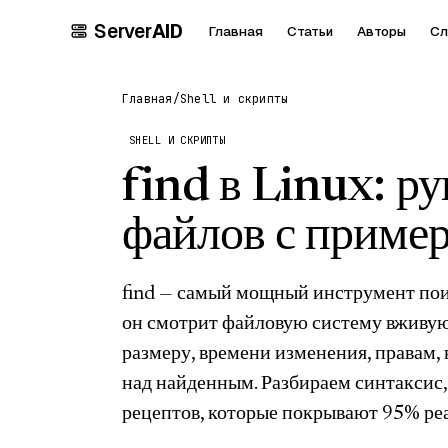
Server
AID
Главная
Статьи
Авторы
Сл
Главная
/
Shell и скрипты
SHELL И СКРИПТЫ
find в Linux: р
файлов с приме
find — самый мощный инструмент поиск
он смотрит файловую систему вживую
размеру, времени изменения, правам,
над найденным. Разбираем синтаксис,
рецептов, которые покрывают 95% ре