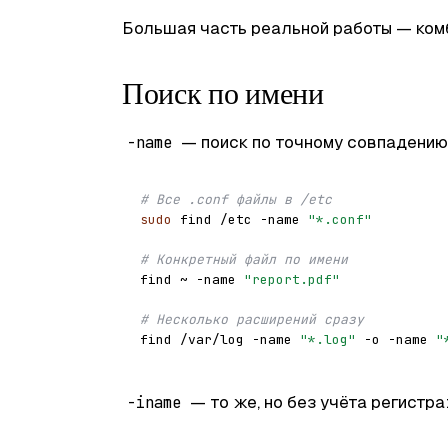
Большая часть реальной работы — комб
Поиск по имени
— поиск по точному совпадени
-name
# Все .conf файлы в /etc
sudo
 find /etc -name 
"*.conf"
# Конкретный файл по имени
find ~ -name 
"report.pdf"
# Несколько расширений сразу
find /var/log -name 
"*.log"
 -o -name 
"
— то же, но без учёта регистра
-iname