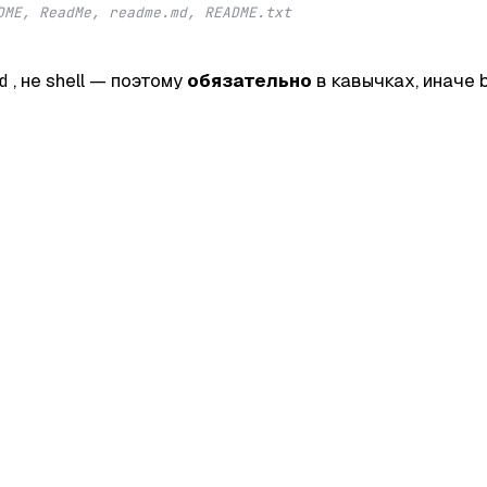
DME, ReadMe, readme.md, README.txt
, не shell — поэтому
обязательно
в кавычках, иначе
d