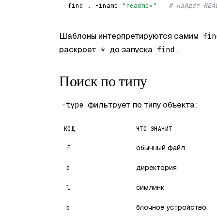
find . -iname 
"readme*"
# найдёт REA
Шаблоны интерпретируются самим
fin
раскроет
до запуска
.
*
find
Поиск по типу
фильтрует по типу объекта:
-type
КОД
ЧТО ЗНАЧИТ
обычный файл
f
директория
d
симлинк
l
блочное устройство
b